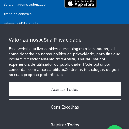
Seja um agente autorizado
Trabalhe conosco
Indique a ADT e ganhe!
Calcule seu alarme
Valorizamos A Sua Privacidade
Este website utiliza cookies e tecnologias relacionadas, tal
como descrito na nossa política de privacidade, para fins que
incluem o funcionamento do website, análise, melhor
experiência de utilizador ou publicidade. Pode optar por
concordar com a nossa utilização destas tecnologias ou gerir
as suas próprias preferências.
Aceitar Todos
Cláusulas Contratuais
Privacidade
Anexo de Serviços
Gerir Escolhas
Preferências de Cookies
Copyright © 2024 Johnson Controls. All Rights Reserved.
Rejeitar Todos