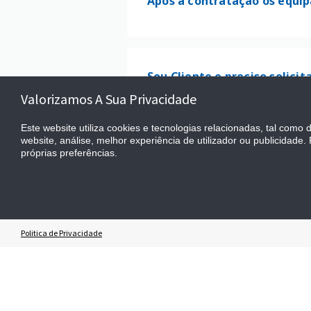
Após a contratação os equi
Sou Cliente e preciso solici
Valorizamos A Sua Privacidade
Este website utiliza cookies e tecnologias relacionadas, tal como 
website, análise, melhor experiência de utilizador ou publicidade
Sou Cliente e estou com dúv
próprias preferências.
Sou Cliente e preciso altera
Politica de Privacidade
Sou Cliente e quero aprimor