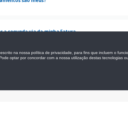
pamentos são meus?
tar a segunda via da minha Fatura
descrito na nossa política de privacidade, para fins que incluem o fun
. Pode optar por concordar com a nossa utilização destas tecnologias ou
idas, preciso de Suporte Técnico
r dados cadastrais
ar a minha proteção