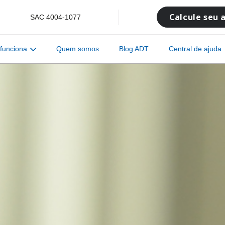
Calcule seu 
SAC
4004-1077
funciona
Quem somos
Blog ADT
Central de ajuda