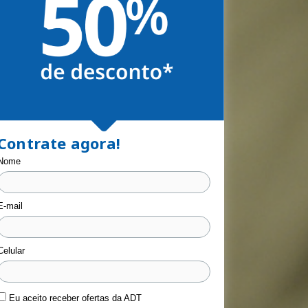
Contrate agora!
Nome
E-mail
Celular
Eu aceito receber ofertas da ADT