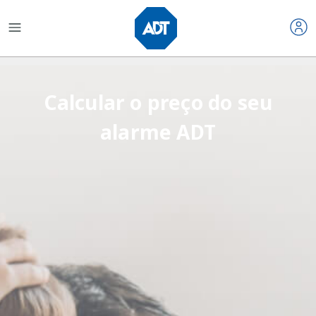
Calcular o preço do seu
alarme ADT