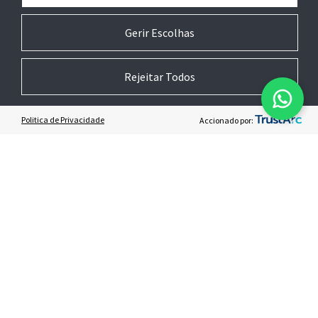
Próximo
Gerir Escolhas
Rejeitar Todos
Politica de Privacidade
Accionado por:
ESCOLHA SUA SOLUÇÃO
SOLUÇÕES ESPECÍFICAS
ADT Smart View
Residências
ADT Smart Segurança
Empresas
ADT Smart Vídeo
Como funciona o
sistema de alarme
ADT Smart Controle