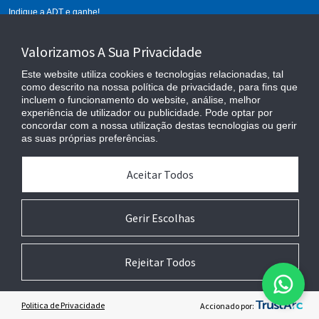
Indique a ADT e ganhe!
Calcule seu alarme
Valorizamos A Sua Privacidade
Este website utiliza cookies e tecnologias relacionadas, tal
como descrito na nossa política de privacidade, para fins que
incluem o funcionamento do website, análise, melhor
experiência de utilizador ou publicidade. Pode optar por
concordar com a nossa utilização destas tecnologias ou gerir
as suas próprias preferências.
Aceitar Todos
Cláusulas Contratuais
Privacidade
Anexo de Serviços
Gerir Escolhas
Preferências de Cookies
Copyright © 2024 Johnson Controls. All Rights Reserved.
Rejeitar Todos
Politica de Privacidade
Accionado por: