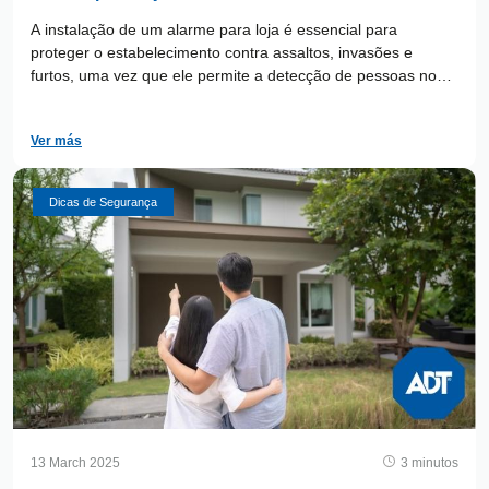
A instalação de um alarme para loja é essencial para
proteger o estabelecimento contra assaltos, invasões e
furtos, uma vez que ele permite a detecção de pessoas no
local. Por isso, os empresários apostam nessa ferramenta a
fim de ter mais segurança nos negócios e oferecer mais
Ver más
tranquilidade aos clientes.
Dicas de Segurança
13 March 2025
3 minutos