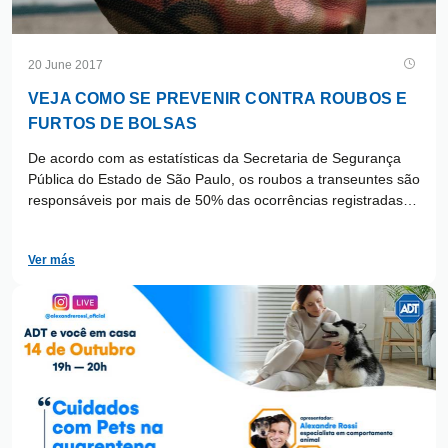
20 June 2017
VEJA COMO SE PREVENIR CONTRA ROUBOS E
FURTOS DE BOLSAS
De acordo com as estatísticas da Secretaria de Segurança
Pública do Estado de São Paulo, os roubos a transeuntes são
responsáveis por mais de 50% das ocorrências registradas. E
as bolsas femininas ocupam lugar de destaque na lista de
desejos dos criminosos. Geralmente, por conter mais
Ver más
pertences do que o necessário, o item fica mais pesado e
chama a atenção de marginais.